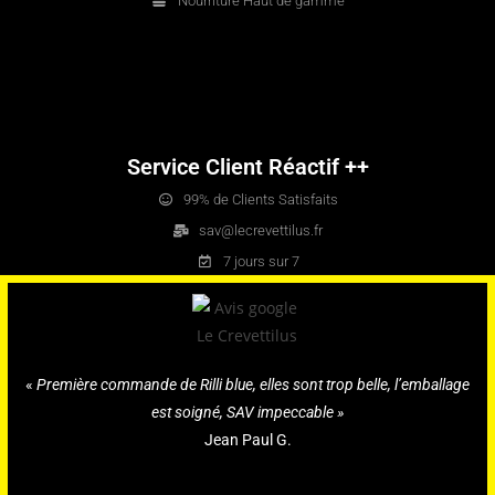
Nourriture Haut de gamme
Service Client Réactif ++
99% de Clients Satisfaits
sav@lecrevettilus.fr
7 jours sur 7
«
Première commande de Rilli blue, elles sont trop belle, l’emballage
est soigné, SAV impeccable »
Jean Paul G.