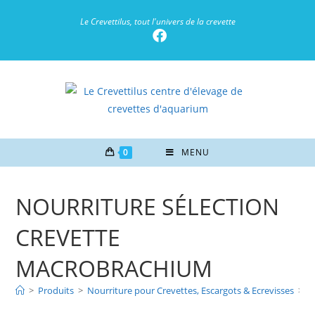
Le Crevettilus, tout l'univers de la crevette
0
MENU
NOURRITURE SÉLECTION
CREVETTE
MACROBRACHIUM
>
Produits
>
Nourriture pour Crevettes, Escargots & Ecrevisses
>
N