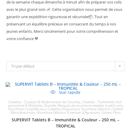
de la semaine chaque dimanche à minuit afin de préparer vos colis
avec le plus grand soin 🦐. Cette organisation nous permet de vous
garantir une expédition rigoureuse et sécurisée📦. Tout en
préservant un équilibre précieux en consacrant du temps à nos
jeunes enfants. Merci sincèrement pour votre compréhension et
votre confiance 💙
Tri par défaut
Vue rapide
Crevettes : Couleurs & Renforcement des Souches
,
Crevettes : Traitements Anti-
parasitaire & Maladies
,
Grandes Marques de nourriture crevettes à petits prix
,
Nourriture Complète pour Crevettes d'aquarium
,
Nourriture Sélection Crevette
Macrobrachium
,
Nourriture Sélection Ecrevisses d'Aquarium
,
Univers Pleco
SUPERVIT Tablets B – Immunitée & Couleur – 250 mL –
TROPICAL