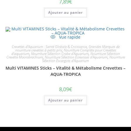
7,89
€
Ajouter au panier
Vue rapide
Crevettes d'Aquarium : Santé Globale & Croissance
,
Grandes Marques de
nourriture crevettes à petits prix
,
Nourriture Complète pour Crevettes
d'aquarium
,
Nourriture Sélection Crabe d'Aquarium
,
Nourriture Sélection
Crevette Macrobrachium
,
Nourriture Sélection Ecrevisses d'Aquarium
,
Nourriture
Sélection Escargots d'Aquarium
Multi VITAMINES Sticks – Vitalité & Métabolisme Crevettes –
AQUA-TROPICA
8,09
€
Ajouter au panier