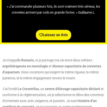
« J’ai commander plusieurs fois, ils sont vraiment très sérieux, les
crevettes arrivent par colis en grande forme. » Guillaume L.
Laissez un Avis
Je m’appelle
Romaric
, et je partage ma vie entre deux métiers :
ergothérapeute en neurologie
et
éleveur capacitaire de crevettes
d’aquarium
. Deux vocations qui exigent la même rigueur, la même
patience, et le même engagement envers le vivant.
J’ai fondé
Le Crevettilus
, un
centre d’élevage capacitaire déclaré
et
conforme à la réglementation, où je sélectionne et élève des crevettes
d’ornement avec soin, exigence, et passion. Je suis
titulaire d’un
certificat de capacité
, ce qui garantit un cadre professionnel,