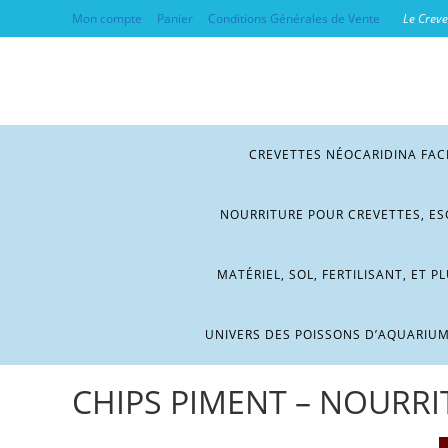
Mon compte
Panier
Conditions Générales de Vente
Le Crevet
CREVETTES NÉOCARIDINA FAC
NOURRITURE POUR CREVETTES, ES
MATÉRIEL, SOL, FERTILISANT, ET P
UNIVERS DES POISSONS D’AQUARIU
CHIPS PIMENT – NOURRI