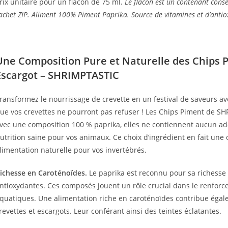
rix unitaire pour un flacon de 75 ml.
Le flacon est un contenant cons
achet ZIP.
Aliment 100% Piment Paprika. Source de vitamines et d’antiox
Une Composition Pure et Naturelle des Chips 
Escargot – SHRIMPTASTIC
ransformez le nourrissage de crevette en un festival de saveurs 
ue vos crevettes ne pourront pas refuser ! Les Chips Piment de SHR
vec une composition 100 % paprika, elles ne contiennent aucun add
utrition saine pour vos animaux. Ce choix d’ingrédient en fait une
limentation naturelle pour vos invertébrés.
ichesse en Caroténoïdes.
Le paprika est reconnu pour sa richesse
ntioxydantes. Ces composés jouent un rôle crucial dans le renfo
quatiques. Une alimentation riche en caroténoïdes contribue égale
revettes et escargots. Leur conférant ainsi des teintes éclatantes.