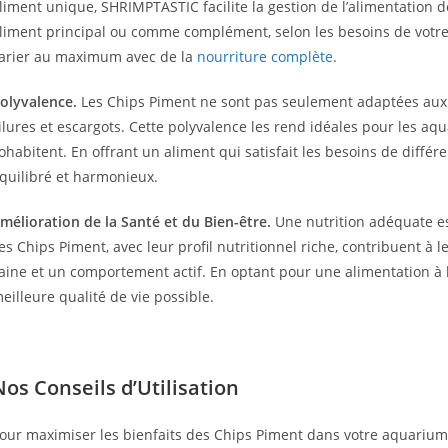
liment unique, SHRIMPTASTIC facilite la gestion de l’alimentation
liment principal ou comme complément, selon les besoins de votr
arier au maximum avec de la
nourriture complète
.
olyvalence.
Les Chips Piment ne sont pas seulement adaptées aux 
ilures et escargots. Cette polyvalence les rend idéales pour les 
ohabitent. En offrant un aliment qui satisfait les besoins de diff
quilibré et harmonieux.
mélioration de la Santé et du Bien-être.
Une nutrition adéquate es
es Chips Piment, avec leur profil nutritionnel riche, contribuent à 
aine et un comportement actif. En optant pour une alimentation à b
eilleure qualité de vie possible.
Nos Conseils d’Utilisation
our maximiser les bienfaits des Chips Piment dans votre aquarium,