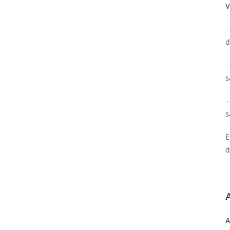
V
–
d
–
s
–
s
E
d
A