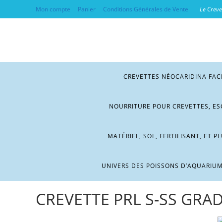
Mon compte
Panier
Conditions Générales de Vente
Le Crevet
CREVETTES NÉOCARIDINA FAC
NOURRITURE POUR CREVETTES, ES
MATÉRIEL, SOL, FERTILISANT, ET P
UNIVERS DES POISSONS D’AQUARIU
CREVETTE PRL S-SS GRAD