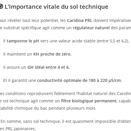
🧭 L’importance vitale du sol technique
our révéler tout leur potentiel, les
Caridina PRL
doivent impérative
e substrat spécifique agit comme un
régulateur naturel
des paramè
Il
tamponne le pH
vers une valeur acide stable (entre 5,5 et 6,2),
Il maintient un
KH proche de zéro
,
Il assure un
GH idéal entre 4 et 6
,
Et il garantit une
conductivité optimale de 180 à 220 µS/cm
.
es conditions reproduisent fidèlement l’habitat naturel des Carid
e sol technique agit comme un
filtre biologique permanent
, capab
tabilité chimique du bac pendant plusieurs mois.
 En somme, sans sol technique, il est quasiment impossible d’obteni
es PRL japonaises.