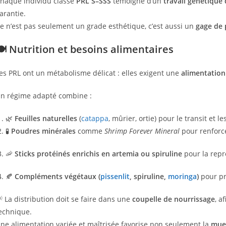
haque individu classé
PRL S–SSS
témoigne d’un
travail génétique
arantie.
e n’est pas seulement un grade esthétique, c’est aussi un
gage de 
🍽️ Nutrition et besoins alimentaires
es PRL ont un métabolisme délicat : elles exigent une
alimentation
n régime adapté combine :
🌿
Feuilles naturelles
(
catappa
, mûrier, ortie) pour le transit et le
🧪
Poudres minérales
comme
Shrimp Forever Mineral
pour renforce
🦐
Sticks protéinés enrichis en artemia ou spiruline
pour la repr
🍂
Compléments végétaux
(
pissenlit
, spiruline,
moringa
)
pour pr
 La distribution doit se faire dans une
coupelle de nourrissage
, a
echnique.
ne alimentation variée et maîtrisée favorise non seulement la
mue