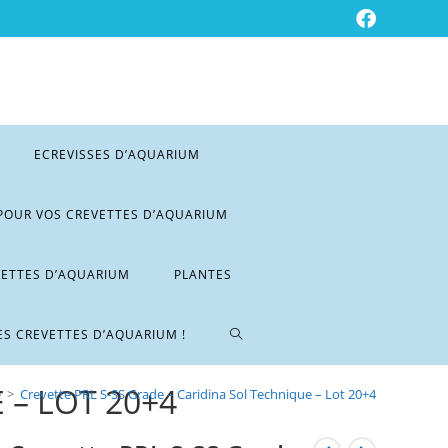
ECREVISSES D’AQUARIUM
POUR VOS CREVETTES D’AQUARIUM
VETTES D’AQUARIUM
PLANTES
ES CREVETTES D’AQUARIUM !
 – LOT 20+4
e
>
Crevette PRL S-SS Grade – Caridina Sol Technique – Lot 20+4