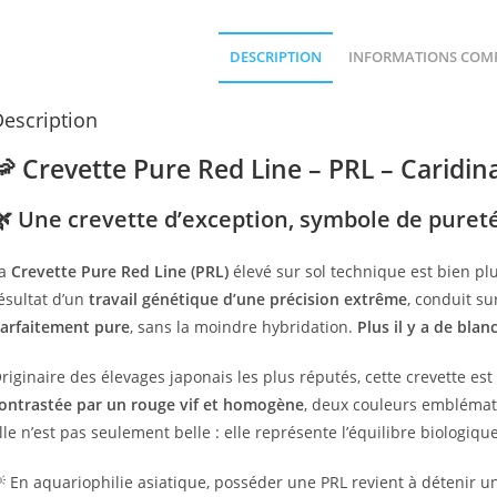
DESCRIPTION
INFORMATIONS COM
escription
🦐 Crevette Pure Red Line – PRL – Caridin
🌿 Une crevette d’exception, symbole de puret
La
Crevette Pure Red Line (PRL)
élevé sur sol technique est bien pl
ésultat d’un
travail génétique d’une précision extrême
, conduit su
arfaitement pure
, sans la moindre hybridation.
Plus il y a de blan
riginaire des élevages japonais les plus réputés, cette crevette e
ontrastée par un rouge vif et homogène
, deux couleurs emblémati
lle n’est pas seulement belle : elle représente l’équilibre biologiqu
 En aquariophilie asiatique, posséder une PRL revient à détenir une