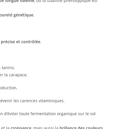
 de longue haleine
, où la stabilité phénotypique est
pureté génétique
.
 précise et contrôlée
.
s tanins,
r la carapace,
oduction,
évenir les carences vitaminiques.
fin d’éviter toute fermentation organique sur le sol
et la
croissance
, mais aussi la
brillance des couleurs
.