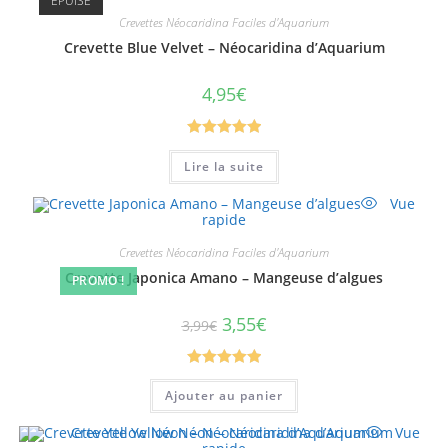
ÉPUISÉ
Crevettes Néocaridina Faciles d'Aquarium
Crevette Blue Velvet – Néocaridina d’Aquarium
4,95
€
Note
5.00
Lire la suite
sur 5
Vue
rapide
Crevettes Néocaridina Faciles d'Aquarium
Crevette Japonica Amano – Mangeuse d’algues
PROMO !
3,55
€
3,99
€
Note
5.00
Ajouter au panier
sur 5
Vue