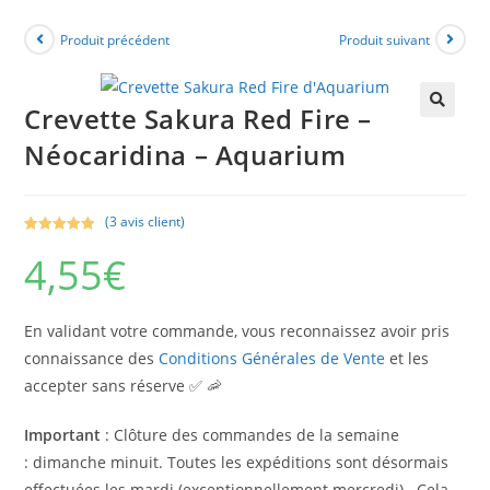
Produit précédent
Produit suivant
Crevette Sakura Red Fire –
🔍
Néocaridina – Aquarium
(
3
avis client)
Noté
3
5.00
4,55
€
sur 5
basé sur
notations
client
En validant votre commande, vous reconnaissez avoir pris
connaissance des
Conditions Générales de Vente
et les
accepter sans réserve ✅ 🦐
Important
: Clôture des commandes de la semaine
: dimanche minuit. Toutes les expéditions sont désormais
effectuées les mardi (exceptionnellement mercredi). Cela