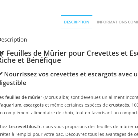
DESCRIPTION
INFORMATIONS COM
escription
🌿 Feuilles de Mûrier pour Crevettes et Es
Riche et Bénéfique
✅ Nourrissez vos crevettes et escargots avec u
digestible
es
feuilles de mûrier
(Morus alba) sont devenues un aliment incon
’aquarium
,
escargots
et même certaines espèces de
crustacés
. 10
n complément alimentaire de choix, tout en favorisant un comport
Chez
Lecrevettilus.fr
, nous vous proposons des feuilles de mûrier
c
rêtes à l’emploi pour votre bac. Découvrez tous les avantages de c