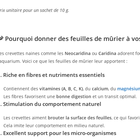
rix unitaire pour un sachet de 10 g.
🦐 Pourquoi donner des feuilles de mûrier à vo
es crevettes naines comme les
Neocaridina
ou
Caridina
adorent fou
’aquarium. Voici ce que les feuilles de mûrier leur apportent :
1.
Riche en fibres et nutriments essentiels
Contiennent des
vitamines (A, B, C, K)
, du
calcium
, du
magnésiu
Les fibres favorisent une
bonne digestion
et un transit optimal.
2.
Stimulation du comportement naturel
Les crevettes aiment
brouter la surface des feuilles
, ce qui favori
Cela imite leur comportement en milieu naturel.
3.
Excellent support pour les micro-organismes