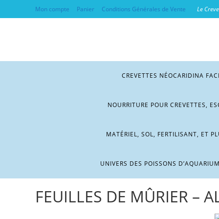
Mon compte
Panier
Conditions Générales de Vente
Le Crevet
CREVETTES NÉOCARIDINA FAC
NOURRITURE POUR CREVETTES, ES
MATÉRIEL, SOL, FERTILISANT, ET P
UNIVERS DES POISSONS D’AQUARIU
FEUILLES DE MÛRIER – 