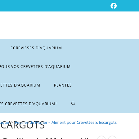
ECREVISSES D’AQUARIUM
POUR VOS CREVETTES D’AQUARIUM
VETTES D’AQUARIUM
PLANTES
ES CREVETTES D’AQUARIUM !
ESCARGOTS
tique
>
Feuilles de Mûrier – Aliment pour Crevettes & Escargots