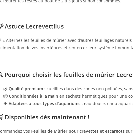
Retirer les restes au bout de 2 à 3 jours si non consommés.
💡 Astuce Lecrevettilus
 « Alternez les feuilles de mûrier avec d’autres feuillages naturels 
’alimentation de vos invertébrés et renforcer leur système immunita
🔍 Pourquoi choisir les feuilles de mûrier Lecrev
🌿
Qualité premium
: cueillies dans des zones non polluées, sans
📦
Conditionnées à la main
en sachets hermétiques pour une co
🐠
Adaptées à tous types d’aquariums
: eau douce, nano-aquariu
🛒 Disponibles dès maintenant !
ommandez vos
Feuilles de Mûrier pour crevettes et escargots
su