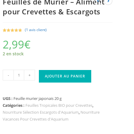
Feuilles de Mûrier – Aliment
pour Crevettes & Escargots
(
1
avis client)
Noté
1
5.00
2,99
€
sur 5
basé sur
notation
2 en stock
client
-
+
AJOUTER AU PANIER
UGS :
Feuille murier japonais 20 g
Catégories :
Feuilles Tropicales BIO pour Crevettes
,
Nourriture Sélection Escargots d'Aquarium
,
Nourriture
Vacances Pour Crevettes d'Aquarium