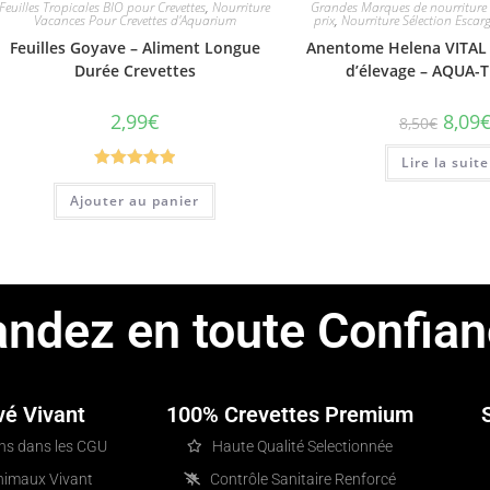
Feuilles Tropicales BIO pour Crevettes
,
Nourriture
Grandes Marques de nourriture c
Vacances Pour Crevettes d'Aquarium
prix
,
Nourriture Sélection Esca
Feuilles Goyave – Aliment Longue
Anentome Helena VITAL 
Durée Crevettes
d’élevage – AQUA-
2,99
€
8,09
8,50
€
Lire la suite
Note
5.00
Ajouter au panier
sur 5
dez en toute Confian
vé Vivant
100% Crevettes Premium
ons dans les CGU
Haute Qualité Selectionnée
Animaux Vivant
Contrôle Sanitaire Renforcé