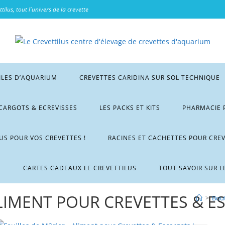
tilus, tout l'univers de la crevette
ILES D’AQUARIUM
CREVETTES CARIDINA SUR SOL TECHNIQUE
CARGOTS & ECREVISSES
LES PACKS ET KITS
PHARMACIE 
LUS POUR VOS CREVETTES !
RACINES ET CACHETTES POUR CRE
M
CARTES CADEAUX LE CREVETTILUS
TOUT SAVOIR SUR L
ALIMENT POUR CREVETTES & 
>
Bou