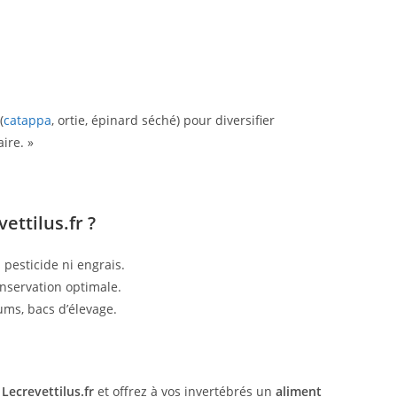
(
catappa
, ortie, épinard séché) pour diversifier
ire. »
ettilus.fr ?
 pesticide ni engrais.
nservation optimale.
ms, bacs d’élevage.
r
Lecrevettilus.fr
et offrez à vos invertébrés un
aliment