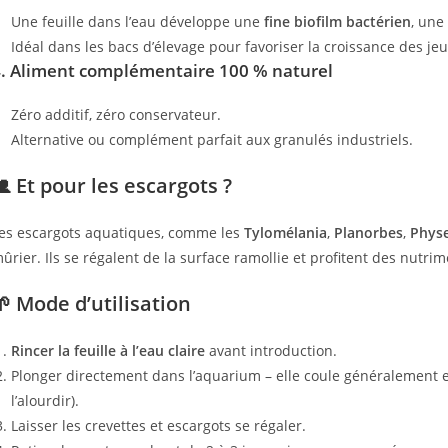
Une feuille dans l’eau développe une
fine biofilm bactérien
, une
Idéal dans les bacs d’élevage pour favoriser la croissance des je
4.
Aliment complémentaire 100 % naturel
Zéro additif, zéro conservateur.
Alternative ou complément parfait aux granulés industriels.
🐌 Et pour les escargots ?
es escargots aquatiques, comme les
Tylomélania
,
Planorbes
,
Phys
ûrier. Ils se régalent de la surface ramollie et profitent des nutri
🌱 Mode d’utilisation
Rincer la feuille à l’eau claire
avant introduction.
Plonger directement dans l’aquarium – elle coule généralement en
l’alourdir).
Laisser les crevettes et escargots se régaler.