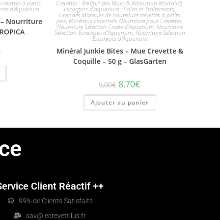
revettes à petits
Crevettes : Renfort des Mues & Réduction Mortalité
,
rgots d'Aquarium
Escargots d'aquarium : Soins et Traitements
,
Grandes Marques de nourriture crevettes à petits
– Nourriture
prix
,
Minéraux Essentiels Nourriture pour Crevettes
,
Nourriture Sélection Crabe d'Aquarium
,
Nourriture
TROPICA
Sélection Ecrevisses d'Aquarium
,
Nourriture Sélection
Escargots d'Aquarium
Minéral Junkie Bites – Mue Crevette &
€
Coquille – 50 g – GlasGarten
8,70
€
9,00
€
Ajouter au panier
ce
Service Client Réactif ++
99% de Clients Satisfaits
sav@lecrevettilus.fr