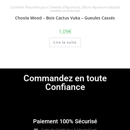
Cachettes Naturelles pour Crevettes d'Aquarium
,
Décors Aquarium adaptés
crevettes et écrevisses
Choola Wood – Bois Cactus Vuka – Gueules Cassés
1,09
€
Lire la suite
Commandez en toute
Confiance
Paiement 100% Sécurisé
Carte de Crédit Visa & MasterCard