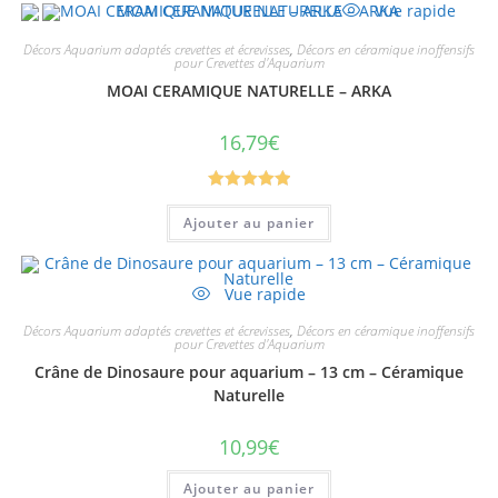
Vue rapide
Décors Aquarium adaptés crevettes et écrevisses
,
Décors en céramique inoffensifs
pour Crevettes d'Aquarium
MOAI CERAMIQUE NATURELLE – ARKA
16,79
€
Note
5.00
Ajouter au panier
sur 5
Vue rapide
Décors Aquarium adaptés crevettes et écrevisses
,
Décors en céramique inoffensifs
pour Crevettes d'Aquarium
Crâne de Dinosaure pour aquarium – 13 cm – Céramique
Naturelle
10,99
€
Ajouter au panier