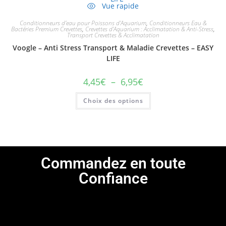
Vue rapide
Conditionneurs d'eau pour Poissons d'Aquarium
,
Conditionneurs Eau &
Bactéries Premium Crevettes
,
Crevettes d'Aquarium : Acclimatation & Anti-Stress
,
Transport Crevettes & Acclimatation
Voogle – Anti Stress Transport & Maladie Crevettes – EASY
LIFE
4,45
€
–
6,95
€
Choix des options
Commandez en toute
Confiance