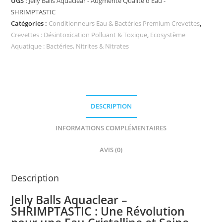
UGS :
Jelly Balls Aquaclear - Augmente Qualité d'Eau -
SHRIMPTASTIC
Catégories :
Conditionneurs Eau & Bactéries Premium Crevettes
,
Crevettes : Désintoxication Polluant & Toxique
,
Ecosystème
Aquatique : Bactéries, Nitrites & Nitrates
DESCRIPTION
INFORMATIONS COMPLÉMENTAIRES
AVIS (0)
Description
Jelly Balls Aquaclear –
SHRIMPTASTIC : Une Révolution