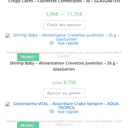
Crispy Caves – Cachettes Comestibles – M – GLASGARTEN
5,99
€
–
11,75
€
Choix des options
Vue rapide
Grandes Marques de nourriture crevettes à petits prix
,
Nourriture spéciale Bébés
Crevettes
PROMO !
Shrimp Baby – Alimentation Crevettes Juvéniles – 35 g –
GlasGarten
8,70
€
9,00
€
Ajouter au panier
Vue rapide
Grandes Marques de nourriture crevettes à petits prix
,
Nourriture Sélection Crabe
d'Aquarium
PROMO !