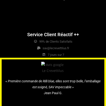
Service Client Réactif ++
99% de Clients Satisfaits
sav@lecrevettilus.fr
7 jours sur 7
«
Première commande de Rilli blue, elles sont trop belle, l’emballage
est soigné, SAV impeccable »
Jean Paul G.