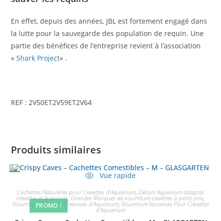
En effet, depuis des années, JBL est fortement engagé dans
la lutte pour la sauvegarde des population de requin. Une
partie des bénéfices de l’entreprise revient à l’association
«
Shark Project
« .
REF : 2V50ET2V59ET2V64
Produits similaires
Vue rapide
Cachettes Naturelles pour Crevettes d'Aquarium
,
Décors Aquarium adaptés
crevettes et écrevisses
,
Grandes Marques de nourriture crevettes à petits prix
,
Nourriture Sélection Ecrevisses d'Aquarium
,
Nourriture Vacances Pour Crevettes
PROMO !
d'Aquarium