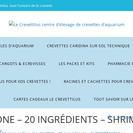
tilus, tout l'univers de la crevette
ILES D’AQUARIUM
CREVETTES CARIDINA SUR SOL TECHNIQUE
CARGOTS & ECREVISSES
LES PACKS ET KITS
PHARMACIE 
LUS POUR VOS CREVETTES !
RACINES ET CACHETTES POUR CRE
M
CARTES CADEAUX LE CREVETTILUS
TOUT SAVOIR SUR L
ONE – 20 INGRÉDIENTS – SHR
>
Boutiqu