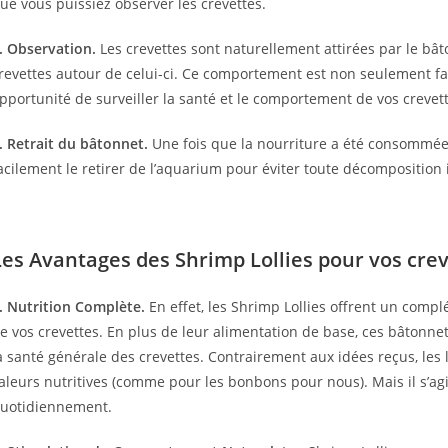
ue vous puissiez observer les crevettes.
. Observation.
Les crevettes sont naturellement attirées par le b
revettes autour de celui-ci. Ce comportement est non seulement fa
pportunité de surveiller la santé et le comportement de vos crevett
. Retrait du bâtonnet.
Une fois que la nourriture a été consommée, 
acilement le retirer de l’aquarium pour éviter toute décomposition i
Les Avantages des Shrimp Lollies pour vos cre
. Nutrition Complète.
En effet, les Shrimp Lollies offrent un compl
e vos crevettes. En plus de leur alimentation de base, ces bâtonne
a santé générale des crevettes. Contrairement aux idées reçus, les l
aleurs nutritives (comme pour les bonbons pour nous). Mais il s’ag
uotidiennement.