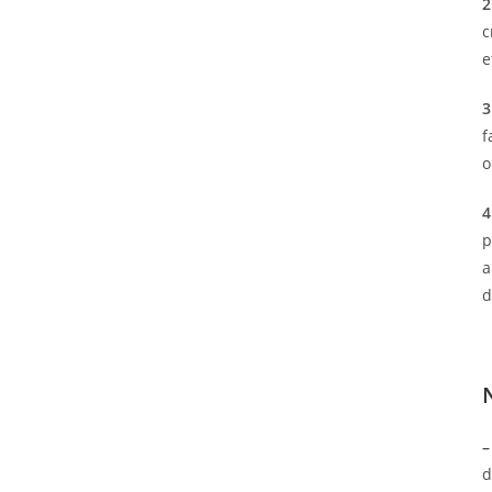
2
c
e
3
f
o
4
p
a
d
–
d