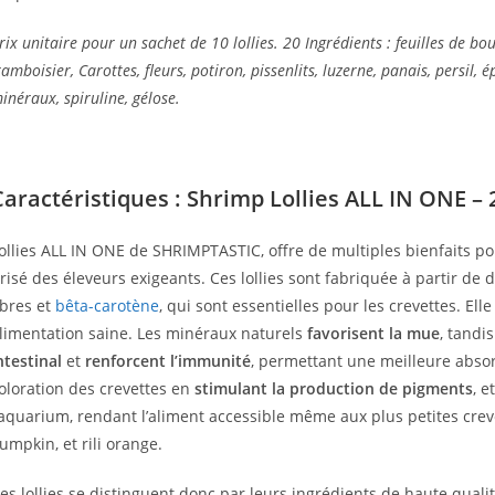
rix unitaire pour un sachet de 10 lollies. 20 Ingrédients : feuilles de bo
ramboisier, Carottes, fleurs, potiron, pissenlits, luzerne, panais, persil
inéraux, spiruline, gélose.
Caractéristiques : Shrimp Lollies ALL IN ONE –
ollies ALL IN ONE de SHRIMPTASTIC, offre de multiples bienfaits pou
risé des éleveurs exigeants. Ces lollies sont fabriquée à partir de 
ibres et
bêta-carotène
, qui sont essentielles pour les crevettes. El
limentation saine. Les minéraux naturels
favorisent la mue
, tandi
ntestinal
et
renforcent l’immunité
, permettant une meilleure absor
oloration des crevettes en
stimulant la production de pigments
, 
’aquarium, rendant l’aliment accessible même aux plus petites crev
umpkin, et rili orange.
es lollies se distinguent donc par leurs ingrédients de haute qual