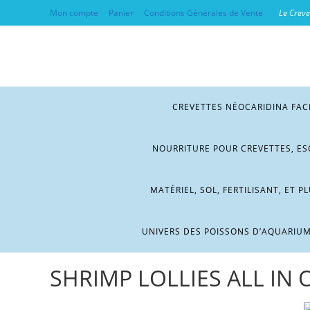
Mon compte
Panier
Conditions Générales de Vente
Le Crevet
CREVETTES NÉOCARIDINA FAC
NOURRITURE POUR CREVETTES, ES
MATÉRIEL, SOL, FERTILISANT, ET P
UNIVERS DES POISSONS D’AQUARIU
SHRIMP LOLLIES ALL IN 