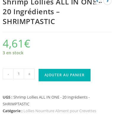
Shrimp Lollies ALL IN ONE –
20 Ingrédients –
SHRIMPTASTIC
4,61
€
3 en stock
-
+
AJOUTER AU PANIER
UGS :
Shrimp Lollies ALL IN ONE - 20 Ingrédients -
SHRIMPTASTIC
Catégorie :
Lollies Nourriture Aliment pour Crevettes