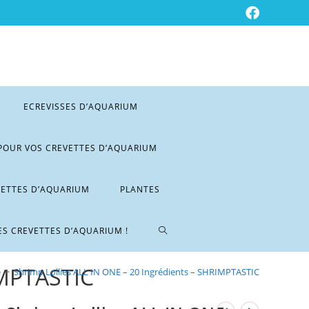
ECREVISSES D’AQUARIUM
POUR VOS CREVETTES D’AQUARIUM
VETTES D’AQUARIUM
PLANTES
ES CREVETTES D’AQUARIUM !
IMPTASTIC
e
>
Shrimp Lollies ALL IN ONE – 20 Ingrédients – SHRIMPTASTIC