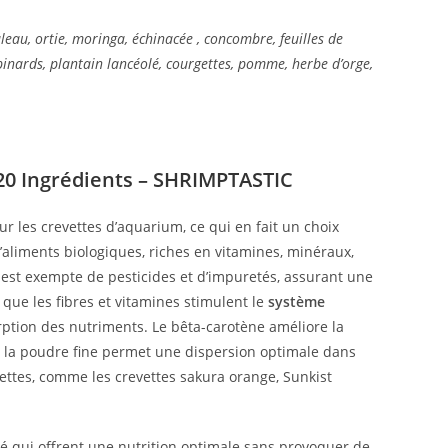
uleau, ortie, moringa, échinacée , concombre, feuilles de
, épinards, plantain lancéolé, courgettes, pomme, herbe d’orge,
 20 Ingrédients – SHRIMPTASTIC
r les crevettes d’aquarium, ce qui en fait un choix
d’aliments biologiques, riches en vitamines, minéraux,
le est exempte de pesticides et d’impuretés, assurant une
s que les fibres et vitamines stimulent le
système
ption des nutriments. Le bêta-carotène améliore la
et la poudre fine permet une dispersion optimale dans
ettes, comme les crevettes sakura orange, Sunkist
ité qui offrent une nutrition optimale sans provoquer de