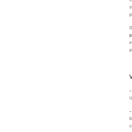
s
p
D
p
e
p
–
U
–
b
c