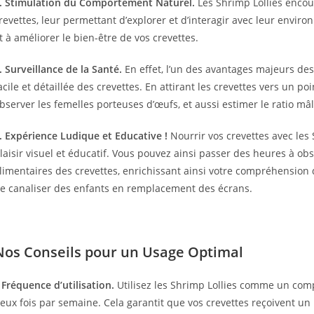
. Stimulation du Comportement Naturel.
Les Shrimp Lollies enco
revettes, leur permettant d’explorer et d’interagir avec leur envi
t à améliorer le bien-être de vos crevettes.
. Surveillance de la Santé.
En effet, l’un des avantages majeurs des
acile et détaillée des crevettes. En attirant les crevettes vers un po
bserver les femelles porteuses d’œufs, et aussi estimer le ratio m
. Expérience Ludique et Educative !
Nourrir vos crevettes avec les 
laisir visuel et éducatif. Vous pouvez ainsi passer des heures à ob
limentaires des crevettes, enrichissant ainsi votre compréhension
e canaliser des enfants en remplacement des écrans.
Nos Conseils pour un Usage Optimal
 Fréquence d’utilisation.
Utilisez les Shrimp Lollies comme un comp
eux fois par semaine. Cela garantit que vos crevettes reçoivent un