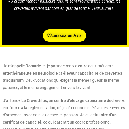
« J’ai commander plusieurs fois, ils sont vraiment très sérieux, les
crevettes arrivent par colis en grande forme. » Guillaume L.
Laissez un Avis
Je m’appelle
Romaric
, et je partage ma vie entre deux métiers :
ergothérapeute en neurologie
et
éleveur capacitaire de crevettes
d’aquarium
. Deux vocations qui exigent la même rigueur, la même
patience, et le même engagement envers le vivant.
J’ai fondé
Le Crevettilus
, un
centre d’élevage capacitaire déclaré
et
conforme à la réglementation, où je sélectionne et élève des crevettes
d’ornement avec soin, exigence, et passion. Je suis
titulaire d’un
certificat de capacité
, ce qui garantit un cadre professionnel,